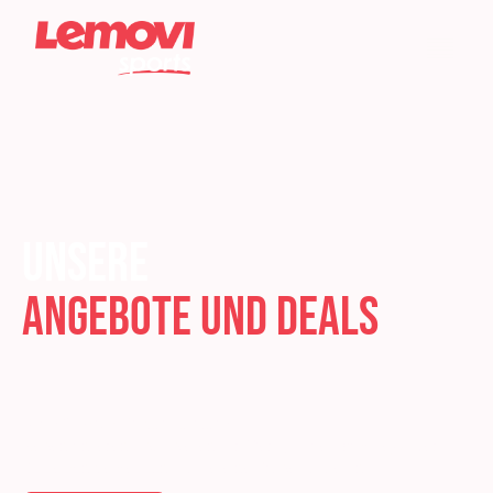
Unsere
Angebote und Deals
Du möchtest flexibel bleiben?
Neben unseren Abos bieten wir 10er- (aktuell im Sale) & 5er-
Pässe, Single Sessions sowie eine Probewoche an.