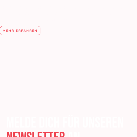
Unser Sportequipment vereint funktionales Design, hochwertige
Materialien und vielseitige Einsatzmöglichkeiten – für effektives,
bewusstes Training auf jedem Level.
MEHR ERFAHREN
Melde dich für unseren