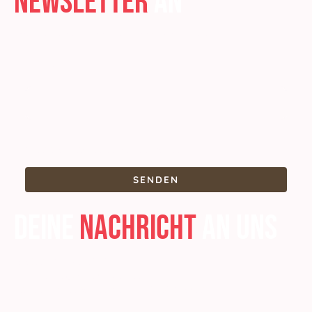
Newsletter
an
Erreiche deine Gesundheits- und Fitnessziele!
E-Mail
*
* Kennzeichnet erforderliche Felder
SENDEN
Deine
Nachricht
an uns
Telefon: 01514 6368609
E-Mail:
hallo@lemovisports.de
Anschrift: Saerbecker Str. 141, 48268 Greven