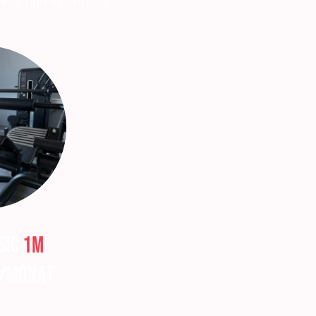
tiv und individuell.
sic
1M
€/Monat