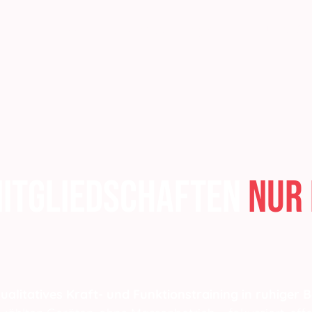
HOME
12 Wochen Programm
Unser St
Mitgliedschaften
nur
ualitatives Kraft- und Funktionstraining in ruhige