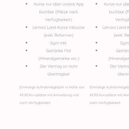
Kurse nur über unsere App
Kurse nur üb
buchbar (Plätze nach
buchbar (P
Verfügbarkeit)
Verfügb
Lemovi Land-Kurse inklusive
Lemovi Land-K
(exkl. Reformer)
(exkl. R
Gym inkl.
Gym 
Getränke Flat
Geträn
(Mineralgetränke etc.)
(Mineralget
Der Vertrag ist nicht
Der Vertra
übertragbar
übert
Einmalige Aufnahmegebühr in Höhe von
Einmalige Aufnahmegeb
49,90 Kursplätze mit Anmeldung und
49,90 Kursplätze mit A
nach Verfügbarkeit
nach Verfügbarkeit