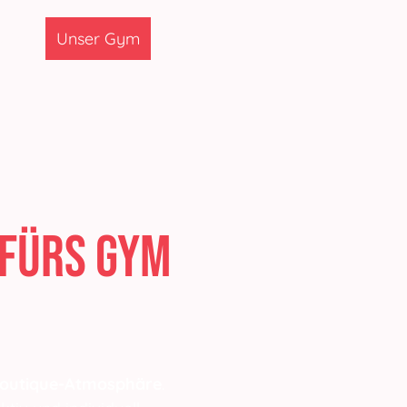
udio
Unser Gym
 fürs Gym
r Boutique-Atmosphäre
.