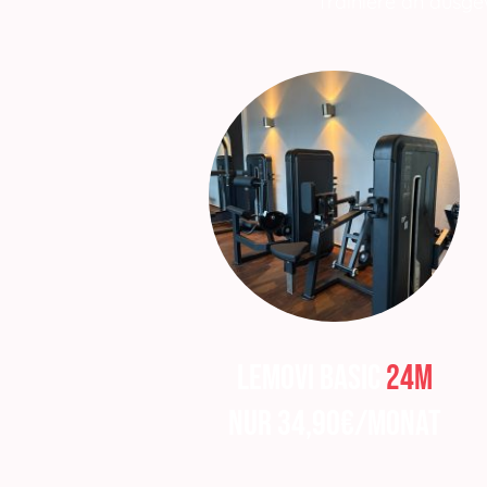
Trainiere an ausgew
lemovi basic
24M
nur 34,90€/Monat