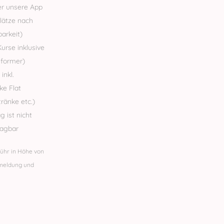
er unsere App
lätze nach
arkeit)
urse inklusive
eformer)
inkl.
ke Flat
ränke etc.)
g ist nicht
ragbar
ühr in Höhe von
nmeldung und