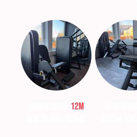
ählten Geräten, ohne Massenbetrieb – fokussiert, effek
Lemovi Basic
12M
Lemovi Ba
nur 39,90€/Monat
nur 54,90