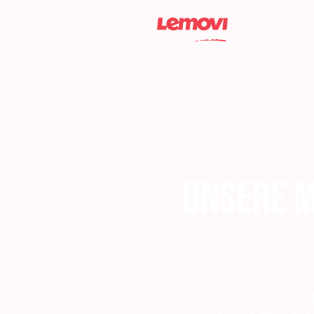
Unsere 
Unser Gym steht für
q